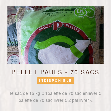
PELLET PAULS - 70 SACS
INDISPONIBLE
le sac de 15 kg € 1palette de 70 sac enlever €
palette de 70 sac livrer € 2 pal livrer €