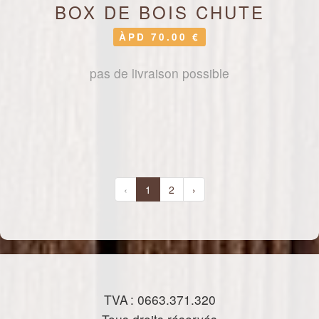
BOX DE BOIS CHUTE
ÀPD 70.00 €
pas de livraison possible
‹
1
2
›
TVA : 0663.371.320