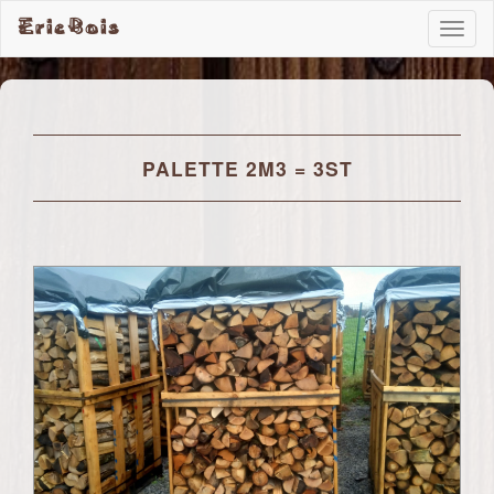
EricBois
Toggl
naviga
PALETTE 2M3 = 3ST